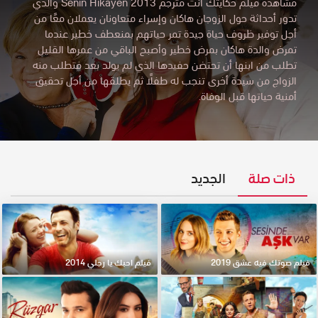
مشاهدة فيلم حكايتك انت مترجم Senin Hikayen 2013 والذي
تدور أحداثة حول الزوجان هاكان وإسراء متعاونان يعملان معًا من
أجل توفير ظروف حياة جيدة تمر حياتهم بمنعطف خطير عندما
تمرض والدة هاكان بمرض خطير وأصبح الباقي من عمرها القليل
تطلب من ابنها أن تحتضن حفيدها الذي لم يولد بعد فتطلب منه
الزواج من سيدة أخرى تنجب له طفلًا ثم يطلقها من أجل تحقيق
أمنية حياتها قبل الوفاة.
ذات صلة
الجديد
فيلم صوتك فيه عشق 2019
فيلم احبك يا رجلي 2014