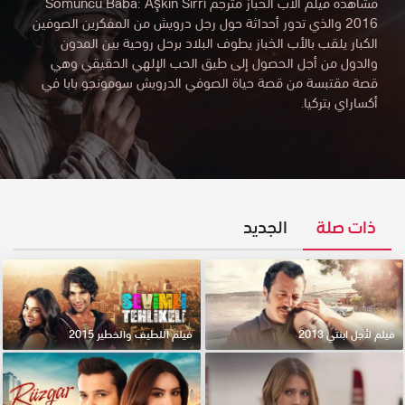
مشاهدة فيلم الأب الخباز مترجم Somuncu Baba: Aşkın Sırrı
2016 والذي تدور أحداثة حول رجل درويش من المفكرين الصوفين
الكبار يلقب بالأب الخباز يطوف البلاد برحل روحية بين المدون
والدول من أجل الحصول إلى طيق الحب الإلهي الحقيقي وهي
قصة مقتبسة من قصة حياة الصوفي الدرويش سومونجو بابا في
أكساراي بتركيا.
ذات صلة
الجديد
فيلم لأجل ابنتي 2013
فيلم اللطيف والخطير 2015