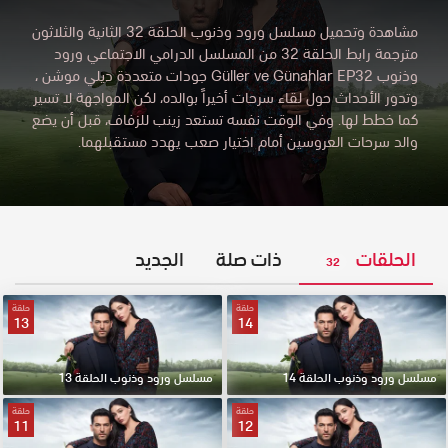
مشاهدة وتحميل مسلسل ورود وذنوب الحلقة 32 الثانية والثلاثون
مترجمة رابط الحلقة 32 من المسلسل الدرامي الاجتماعي ورود
وذنوب Güller ve Günahlar EP32 جودات متعددة ديلي موشن
،
وتدور الأحداث حول لقاء سرحات أخيراً بوالده، لكن المواجهة لا تسير
كما خطط لها. وفي الوقت نفسه تستعد زينب للزفاف، قبل أن يضع
والد سرحات العروسين أمام اختيار صعب يهدد مستقبلهما.
الحلقات
ذات صلة
الجديد
32
حلقة
حلقة
13
14
مسلسل ورود وذنوب الحلقة 14
مسلسل ورود وذنوب الحلقة 13
حلقة
حلقة
11
12