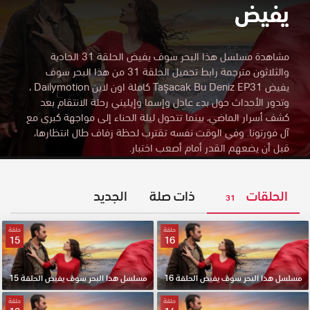
يفيض
مشاهدة مسلسل هذا البحر سوف يفيض الحلقة 31 الحادية
والثلاثون مترجمة رابط تحميل الحلقة 31 من هذا البحر سوف
يفيض Taşacak Bu Deniz EP31 كاملة اون لاين Dailymotion
،
وتدور الأحداث حول بدء عادل وإسما وإيليني رحلة الانتقام بعد
كشف أسرار الماضي، بينما تتحول ليلة الحناء إلى مواجهة كبرى مع
آل فورتونا. وفي الوقت نفسه تقترب لحظة زفاف طال انتظارها،
قبل أن يضعهم القدر أمام أصعب اختبار.
الحلقات
ذات صلة
الجديد
31
حلقة
حلقة
15
16
مسلسل هذا البحر سوف يفيض الحلقة 16
مسلسل هذا البحر سوف يفيض الحلقة 15
حلقة
حلقة