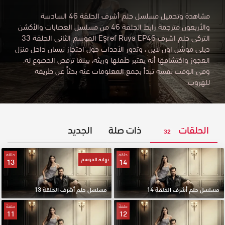
مشاهدة وتحميل مسلسل حلم أشرف الحلقة 46 السادسة
والأربعون مترجمة رابط الحلقة 46 من مسلسل العصابات والأكشن
التركي حلم اشرف Eşref Rüya EP46 الموسم الثاني الحلقة 33
ديلي موشن اون لاين
،
وتدور الأحداث حول احتجاز نيسان داخل منزل
العجوز واكتشافها أنه يعتبر طفلها وريثه، بينما ترفض الخضوع له.
وفي الوقت نفسه تبدأ بجمع المعلومات عنه بحثاً عن طريقة
للهروب.
الحلقات
ذات صلة
الجديد
32
حلقة
حلقة
نهاية الموسم
13
14
مسلسل حلم أشرف الحلقة 14
مسلسل حلم أشرف الحلقة 13
حلقة
حلقة
11
12