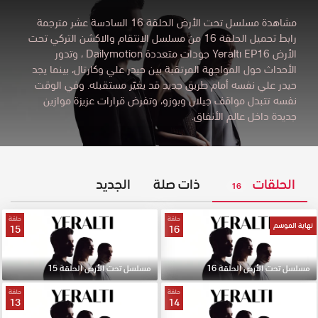
مشاهدة مسلسل تحت الأرض الحلقة 16 السادسة عشر مترجمة
رابط تحميل الحلقة 16 من مسلسل الانتقام والاكشن التركي تحت
الأرض Yeraltı EP16 جودات متعددة Dailymotion
،
وتدور
الأحداث حول المواجهة المرتقبة بين حيدر علي وكارتال، بينما يجد
حيدر علي نفسه أمام طريق جديد قد يغيّر مستقبله. وفي الوقت
نفسه تتبدل مواقف جيلان وبوزو، وتفرض قرارات عزيزة موازين
جديدة داخل عالم الأنفاق.
الحلقات
ذات صلة
الجديد
16
حلقة
حلقة
نهاية الموسم
15
16
مسلسل تحت الأرض الحلقة 16
مسلسل تحت الأرض الحلقة 15
حلقة
حلقة
13
14