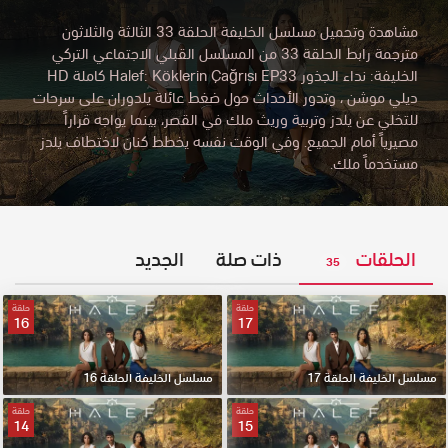
مشاهدة وتحميل مسلسل الخليفة الحلقة 33 الثالثة والثلاثون
مترجمة رابط الحلقة 33 من المسلسل القبلي الاجتماعي التركي
الخليفة: نداء الجذور Halef: Köklerin Çağrısı EP33 كاملة HD
ديلي موشن
،
وتدور الأحداث حول ضغط عائلة يلدوران على سرحات
للتخلي عن يلدز وتربية وريث ملك في القصر، بينما يواجه قراراً
مصيرياً أمام الجميع. وفي الوقت نفسه يخطط كنان لاختطاف يلدز
مستخدماً ملك.
الحلقات
ذات صلة
الجديد
35
حلقة
حلقة
16
17
مسلسل الخليفة الحلقة 17
مسلسل الخليفة الحلقة 16
حلقة
حلقة
14
15